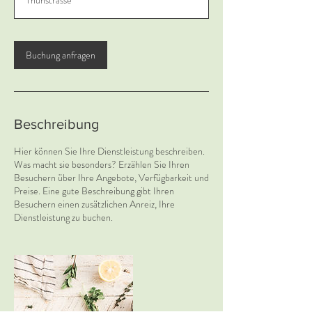
Thunstrasse
d
3
0
M
Buchung anfragen
i
n
.
Beschreibung
Hier können Sie Ihre Dienstleistung beschreiben.
Was macht sie besonders? Erzählen Sie Ihren
Besuchern über Ihre Angebote, Verfügbarkeit und
Preise. Eine gute Beschreibung gibt Ihren
Besuchern einen zusätzlichen Anreiz, Ihre
Dienstleistung zu buchen.