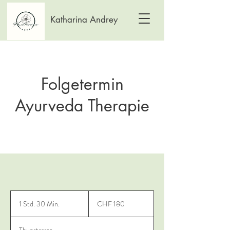
Katharina Andrey
Folgetermin
Ayurveda Therapie
180
Schweizer
1 Std. 30 Min.
1
CHF 180
Franken
S
t